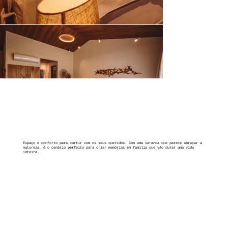
Espaço e conforto para curtir com os seus queridos. Com uma varanda que parece abraçar a
natureza, é o cenário perfeito para criar memórias em família que vão durar uma vida
inteira.