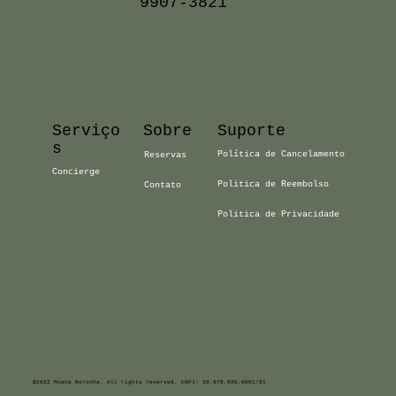
9907-3821
Serviço
Sobre
Suporte
s
Política de Cancelamento
Reservas
Concierge
Politica de Reembolso
Contato
Politica de Privacidade
@2022 Moana Noronha. All rights reserved. CNPJ: 39.979.086.0001/81