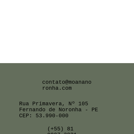
contato@moanano
ronha.com
Rua Primavera, Nº 105
Fernando de Noronha - PE
CEP: 53.990-000
(+55) 81