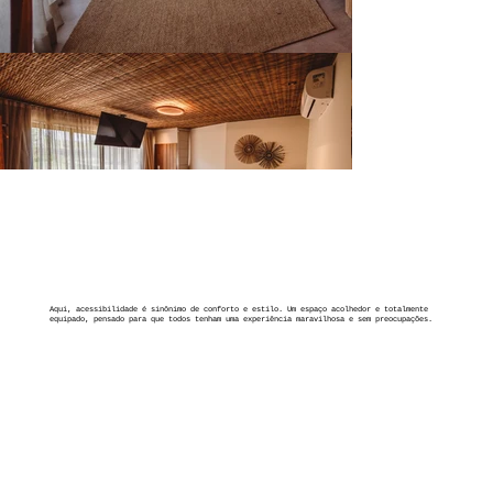
Aqui, acessibilidade é sinônimo de conforto e estilo. Um espaço acolhedor e totalmente
equipado, pensado para que todos tenham uma experiência maravilhosa e sem preocupações.