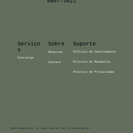
9907-3821
Serviço
Sobre
Suporte
s
Política de Cancelamento
Reservas
Concierge
Politica de Reembolso
Contato
Politica de Privacidade
@2022 Moana Noronha. All rights reserved. CNPJ: 39.979.086.0001/81