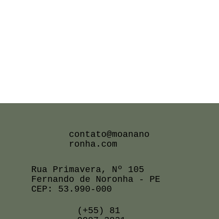
contato@moanano
ronha.com
Rua Primavera, Nº 105
Fernando de Noronha - PE
CEP: 53.990-000
(+55) 81